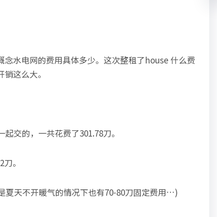
念水电网的费用具体多少。这次整租了house 什么费
开销这么大。
起交的，一共花费了301.78刀。
32刀。
是夏天不开暖气的情况下也有70-80刀固定费用…)