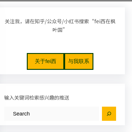
关注我，请在知乎/公众号/小红书搜索“fei西在枫
叶国”
关于fei西
与我联系
输入关键词检索感兴趣的推送
S
e
a