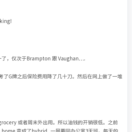
ing!
次于Brampton 跟 Vaughan….
2年考了G牌之后保险费用降了几十刀。然后在网上做了一堆
ocery 或者周末外出用。所以油钱的开销很低。之前
home 变成了hybrid, 一周要回办公室3天班。每天的