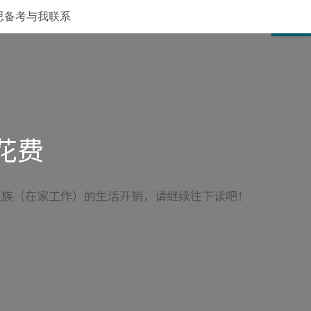
思备考
与我联系
CLOSE
花费
班族（在家工作）的生活开销，请继续往下读吧！