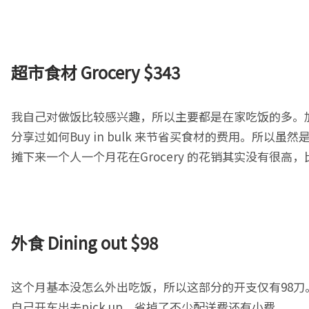
超市食材
Grocery $343
我自己对做饭比较感兴趣，所以主要都是在家吃饭的多。
分享过如何Buy in bulk 来节省买食材的费用。所以虽
摊下来一个人一个月花在Grocery 的花销其实没有很
外食
Dining out $98
这个月基本没怎么外出吃饭，所以这部分的开支仅有98刀。当
自己开车出去pick up，省掉了不少配送费还有小费。