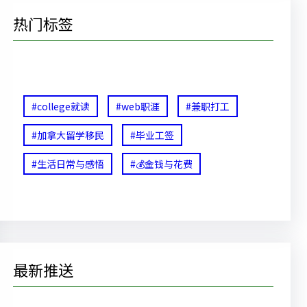
热门标签
#college就读
#web职涯
#兼职打工
#加拿大留学移民
#毕业工签
#生活日常与感悟
#💰金钱与花费
最新推送