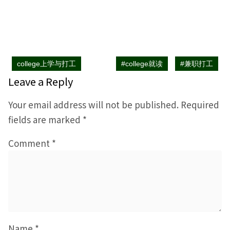
college上学与打工
#college就读
#兼职打工
Leave a Reply
Your email address will not be published.
Required
fields are marked
*
Comment
*
Name
*