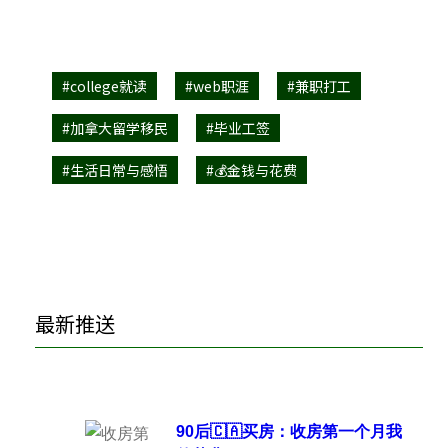
#college就读
#web职涯
#兼职打工
#加拿大留学移民
#毕业工签
#生活日常与感悟
#💰金钱与花费
最新推送
90后🇨🇦买房：收房第一个月我