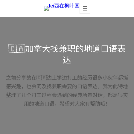
Skip
to
content
🇨🇦加拿大找兼职的地道口语表
达
之前分享的在🇨🇦边上学边打工的经历很多小伙伴都挺
感兴趣，也会问及找兼职需要的口语表达。我为此特地
整理了几个打工过程会遇到的经典场景对话，都是很实
用的地道口语，希望对大家有帮助哦！