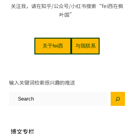
关注我，请在知乎/公众号/小红书搜索“fei西在枫
叶国”
关于fei西
与我联系
输入关键词检索感兴趣的推送
S
e
a
r
博文专栏
c