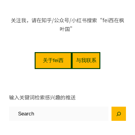
关注我，请在知乎/公众号/小红书搜索“fei西在枫
叶国”
关于fei西
与我联系
输入关键词检索感兴趣的推送
S
e
a