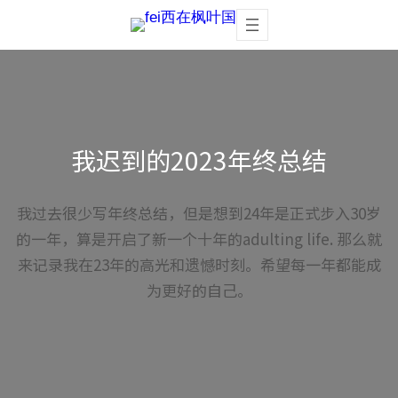
Skip
to
content
我迟到的2023年终总结
我过去很少写年终总结，但是想到24年是正式步入30岁
的一年，算是开启了新一个十年的adulting life. 那么就
来记录我在23年的高光和遗憾时刻。希望每一年都能成
为更好的自己。