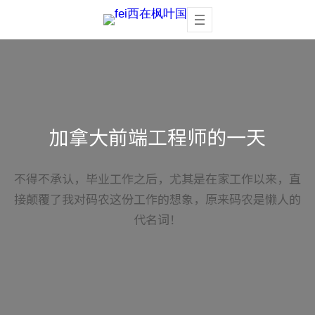
Skip
to
content
加拿大前端工程师的一天
不得不承认，毕业工作之后，尤其是在家工作以来，直
接颠覆了我对码农这份工作的想象，原来码农是懒人的
代名词！