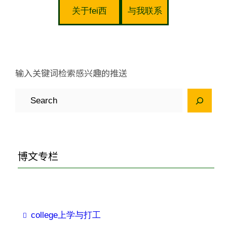
关于fei西
与我联系
输入关键词检索感兴趣的推送
S
e
a
r
博文专栏
c
h
college上学与打工