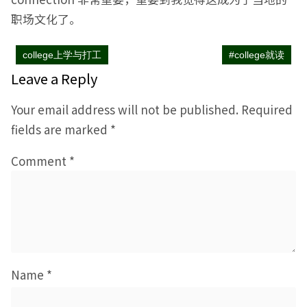
职场文化了。
college上学与打工
#college就读
Leave a Reply
Your email address will not be published.
Required
fields are marked
*
Comment
*
Name
*