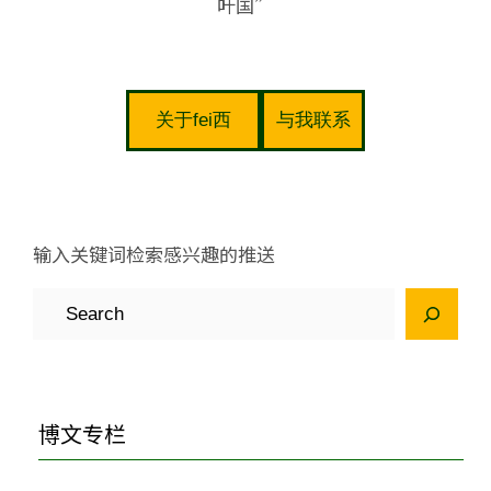
叶国”
关于fei西
与我联系
输入关键词检索感兴趣的推送
S
e
a
r
博文专栏
c
h